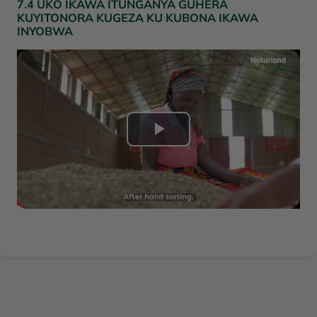
7.4 UKO IKAWA ITUNGANYA GUHERA
e
KUYITONORA KUGEZA KU KUBONA IKAWA
o
INYOBWA
n
a
b
s
V
p
i
i
d
e
e
l
o
e
a
n