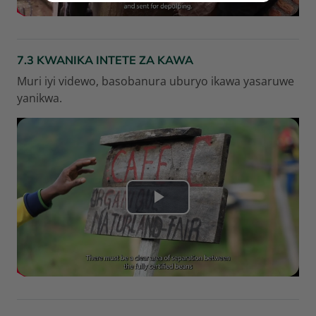
d
l
e
e
7.3 KWANIKA INTETE ZA KAWA
o
Muri iyi videwo, basobanura uburyo ikawa yasaruwe
n
yanikwa.
a
b
s
p
V
i
i
e
d
l
e