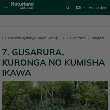
Zum Hauptinhalt
Anmelden
Sucheingabe umschalten
Website-Übersicht
Uburyo bwo guhinga ikawa uvanga ni' ibiti mu Rwanda
7. Gusarura, kuronga no kumisha ikawa
7. GUSARURA,
KURONGA NO KUMISHA
IKAWA