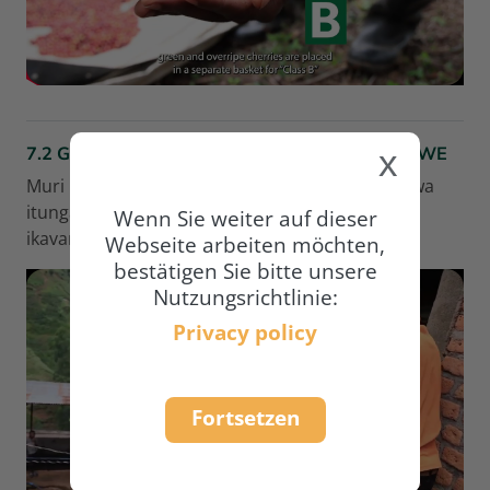
i
d
e
x
7.2 GUTUNGANYA INTETE ZA KAWA ZASARUWE
o
Muri iyi videwo, basobanura uko ikawa igisarurwa
itunganywa, igatonorwa ikanikwa kugeza isewe
Wenn Sie weiter auf dieser
a
ikavamo
Webseite arbeiten möchten,
bestätigen Sie bitte unsere
b
Nutzungsrichtlinie:
s
Privacy policy
p
V
Fortsetzen
i
i
e