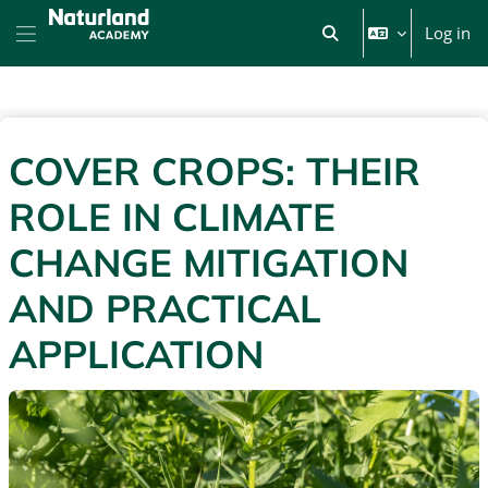
Skip to main content
Log in
Toggle search input
Side panel
COVER CROPS: THEIR
ROLE IN CLIMATE
CHANGE MITIGATION
AND PRACTICAL
APPLICATION