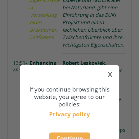
n –
bei Naturland, gibt eine
Vorstellung
Einführung in das EUKI
eines
Projekt und einen
praktischen
fachlichen Überblick über
Leitfadens
Zwischenfrüchte und ihre
wichtigsten Eigenschaften.
13:51-
Enhancing
Robert Leskovšek,
45:35
Soil Health
Technical Specialist at the
x
and Carbon
Department for
Sequestratio
Agricultural Ecology and
If you continue browsing this
n with Cover
Natural Resources from
website, you agree to our
Crops:
the Slovenian Institute of
policies:
Principles
Agricultural (Kmetijski
Privacy policy
and
inštitut Slovenije | KIS),
Practice
summarises basic
principles how cover crops
E
nhancing
can help to prevent soil
Continue