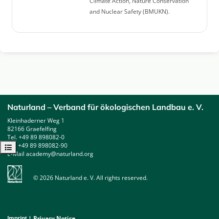
Climate Action, Nature Conservation
and Nuclear Safety (BMUKN).
Naturland – Verband für ökologischen Landbau e. V.
Kleinhaderner Weg 1
82166 Graefelfing
Tel. +49 89 898082-0
Fax +49 89 898082-90
Open course index
E-Mail academy@naturland.org
© 2026 Naturland e. V. All rights reserved.
|
Privacy Notice
Imprint