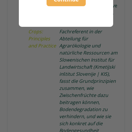
Soil Health
degradation and can have
and Carbon
an impact on soil health.
Sequestratio
n with Cover
Robert Leskovšek
,
Crops:
Fachreferent in der
Principles
Abteilung für
and Practice
Agrarökologie und
natürliche Ressourcen am
Slowenischen Institut für
Landwirtschaft (Kmetijski
inštitut Slovenije | KIS),
fasst die Grundprinzipien
zusammen, wie
Zwischenfrüchte dazu
beitragen können,
Bodendegradation zu
verhindern, und wie sie
sich konkret auf die
Bodengesundheit