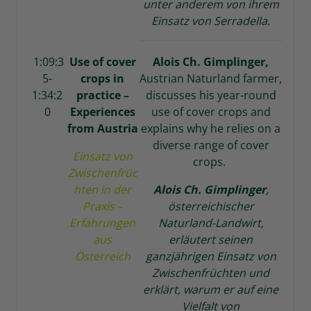
unter anderem von ihrem
Einsatz von Serradella.
1:09:3
Use of cover
Alois Ch. Gimplinger,
5-
crops in
Austrian Naturland farmer,
1:34:2
practice –
discusses his year-round
0
Experiences
use of cover crops and
from Austria
explains why he relies on a
diverse range of cover
Einsatz von
crops.
Zwischenfrüc
hten in der
Alois Ch.
Gimplinger
,
Praxis –
österreichischer
Erfahrungen
Naturland-Landwirt,
aus
erläutert seinen
Österreich
ganzjährigen Einsatz von
Zwischenfrüchten und
erklärt, warum er auf eine
Vielfalt von