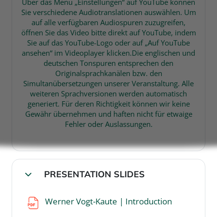
Über das Menü „Einstellungen“ auf YouTube können
Sie verschiedene Audiotranslationen auswählen. Um
auf alle verfügbaren Audiospuren zuzugreifen,
öffnen Sie das Video bitte direkt auf YouTube, indem
Sie auf das YouTube-Logo oder auf „Auf YouTube
ansehen“ im Videoplayer klicken.Die englischen und
deutschen Tonspuren entsprechen den
Originalsprachkanälen bzw. den
Simultanübersetzungen unserer Veranstaltung. Alle
weiteren Sprachversionen werden automatisch
generiert. Für deren Richtigkeit können wir keine
Gewähr übernehmen und haften nicht für etwaige
Fehler oder Auslassungen.
PRESENTATION SLIDES
Collapse
File
Werner Vogt-Kaute | Introduction