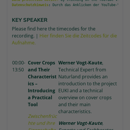
Datenschutzhinweis
:
Durch das Anklicken der YouTube-Videos
KEY SPEAKER
Please find here the timecodes for the
recording. |
Hier finden Sie die Zeitcodes für die
Aufnahme.
00:00-
Cover Crops
Werner Vogt-Kaute
,
13:50
and Their
Technical Expert from
Characterist
Naturland provides an
ics –
introduction to the project
Introducing
EUKI and a technical
a Practical
overview on cover crops
Tool
and their main
characteristics.
Zwischenfrüc
hte und ihre
Werner Vogt-Kaute
,
Eigenschafte
Experte und Fachberater