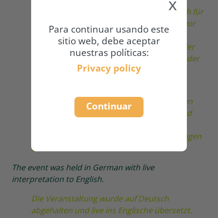
x
Treibhausgasemissionen mitverantwortlich für
die Klimaerwärmung. Andererseits ist sie vor
Para continuar usando este
allem durch die zunehmenden
sitio web, debe aceptar
Extremwetterereignisse wie Starkregen oder
nuestras políticas:
Dürren besonders von den Auswirkungen der
Privacy policy
Klimakrise betroffen.
Am 29. Oktober 2025 führte die Naturland
Academy ein Online-Seminar durch, um den
Continuar
Zusammenhang zwischen Klimawandel und
Landwirtschaft zu diskutieren. In dieser
Dokumentation finden Sie die Aufzeichnungen
und Präsentationsfolien.
The event was held in German with live
interpretation to English.
Die Veranstaltung wurde auf Deutsch
abgehalten und live ins Englische übersetzt.