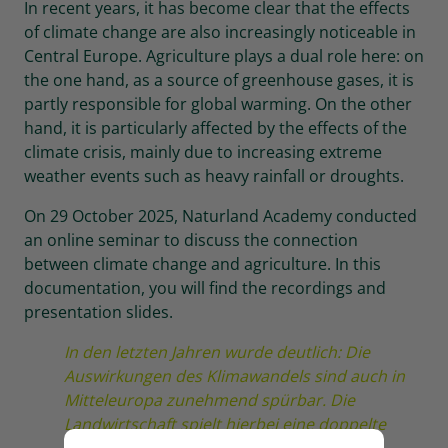
In recent years, it has become clear that the effects
of climate change are also increasingly noticeable in
Central Europe. Agriculture plays a dual role here: on
the one hand, as a source of greenhouse gases, it is
partly responsible for global warming. On the other
hand, it is particularly affected by the effects of the
climate crisis, mainly due to increasing extreme
weather events such as heavy rainfall or droughts.
On 29 October 2025, Naturland Academy conducted
an online seminar to discuss the connection
between climate change and agriculture. In this
documentation, you will find the recordings and
presentation slides.
In den letzten Jahren wurde deutlich: Die
Auswirkungen des Klimawandels sind auch in
Mitteleuropa zunehmend spürbar. Die
Landwirtschaft spielt hierbei eine doppelte
Rolle: Einerseits ist sie aufgrund der