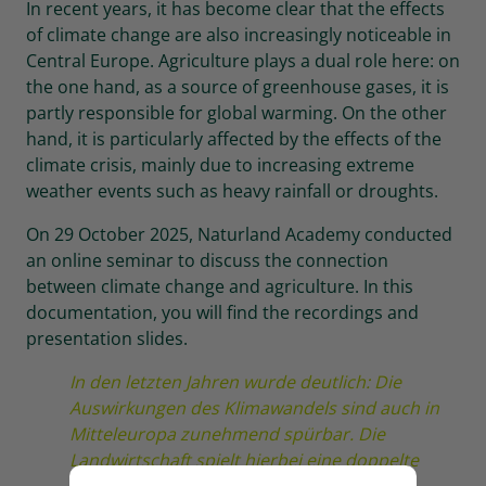
In recent years, it has become clear that the effects
of climate change are also increasingly noticeable in
Central Europe. Agriculture plays a dual role here: on
the one hand, as a source of greenhouse gases, it is
partly responsible for global warming. On the other
hand, it is particularly affected by the effects of the
climate crisis, mainly due to increasing extreme
weather events such as heavy rainfall or droughts.
On 29 October 2025, Naturland Academy conducted
an online seminar to discuss the connection
between climate change and agriculture. In this
documentation, you will find the recordings and
presentation slides.
In den letzten Jahren wurde deutlich: Die
Auswirkungen des Klimawandels sind auch in
Mitteleuropa zunehmend spürbar. Die
Landwirtschaft spielt hierbei eine doppelte
Rolle: Einerseits ist sie aufgrund der