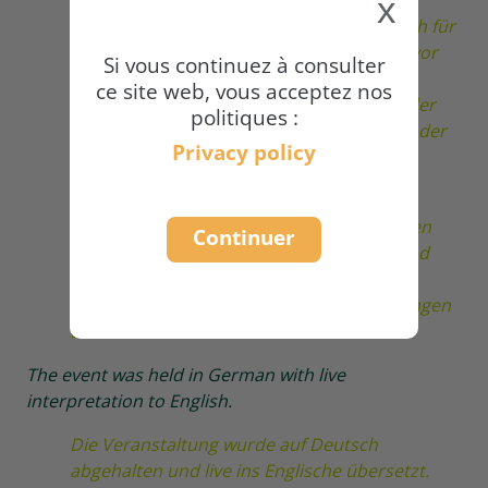
x
Treibhausgasemissionen mitverantwortlich für
die Klimaerwärmung. Andererseits ist sie vor
Si vous continuez à consulter
allem durch die zunehmenden
ce site web, vous acceptez nos
Extremwetterereignisse wie Starkregen oder
politiques :
Dürren besonders von den Auswirkungen der
Privacy policy
Klimakrise betroffen.
Am 29. Oktober 2025 führte die Naturland
Academy ein Online-Seminar durch, um den
Continuer
Zusammenhang zwischen Klimawandel und
Landwirtschaft zu diskutieren. In dieser
Dokumentation finden Sie die Aufzeichnungen
und Präsentationsfolien.
The event was held in German with live
interpretation to English.
Die Veranstaltung wurde auf Deutsch
abgehalten und live ins Englische übersetzt.