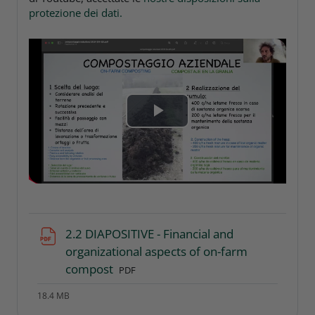
protezione dei dati.
P
l
a
y
2.2 DIAPOSITIVE - Financial and
V
organizational aspects of on-farm
File
compost
PDF
i
18.4 MB