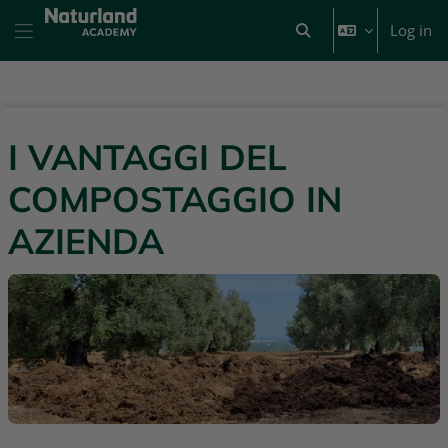
Skip to main content
Log in
Toggle search input
Side panel
I VANTAGGI DEL
COMPOSTAGGIO IN
AZIENDA