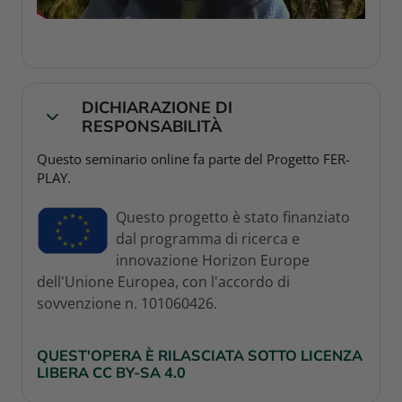
a
y
V
DICHIARAZIONE DI
Collapse
RESPONSABILITÀ
i
Questo seminario online fa parte del Progetto FER-
PLAY.
d
Questo progetto è stato finanziato
e
dal programma di ricerca e
innovazione Horizon Europe
o
dell'Unione Europea, con l'accordo di
sovvenzione n. 101060426.
QUEST'OPERA È RILASCIATA SOTTO LICENZA
LIBERA CC BY-SA 4.0