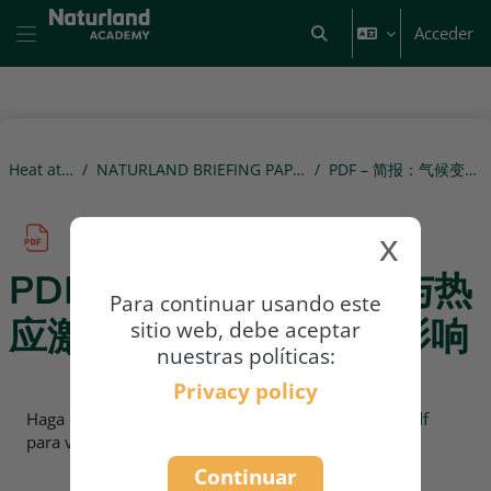
Salta al contenido principal
Acceder
Selector de búsqueda d
Panel lateral
Heat at Work in Asia
NATURLAND BRIEFING PAPER / HOJA INFORMATIVE DE NATURLAND
PDF – 简报：⽓候变化与热应激对农业⼯作条件的影响
x
PDF – 简报：⽓候变化与热
Para continuar usando este
应激对农业⼯作条件的影响
sitio web, debe aceptar
nuestras políticas:
Privacy policy
Requisitos de finalización
Haga clic en
FACTSHEET_Heat_and_Work_Chinese.pdf
para ver el archivo.
Continuar